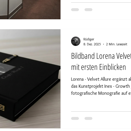
Rüdiger
8. Dez. 2025
2 Min. Lesezeit
Bildband Lorena Velvet 
mit ersten Einblicken
Lorena - Velvet Allure ergänzt 
das Kunstprojekt Ines - Growth
fotografische Monografie auf 
und Erlebens. Beide Werke bild
Reise, die das Thema Entwicklu
verschiedenen Blickwinkeln bel
Brücke zwischen klassischer El