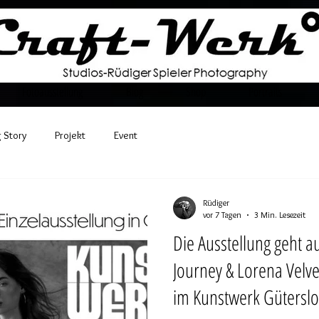
Fotoausstellung
Blog
Shop
Portraits
 Story
Projekt
Event
Rüdiger
vor 7 Tagen
3 Min. Lesezeit
Die Ausstellung geht auf Reise
Journey & Lorena Velv
im Kunstwerk Gütersl