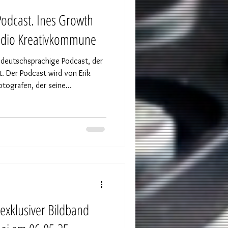
tudio Kreativkommune
 deutschsprachige Podcast, der
. Der Podcast wird von Erik
otografen, der seine
t nur in seiner Arbeit, sondern
en teilt. Und in Folge
 lässt sich nicht in wenigen
auch unser Gespräch mit Erik
exklusiver Bildband