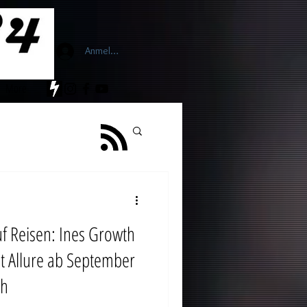
Anmelden
More
n: Ines Growth
et Allure ab September
oh