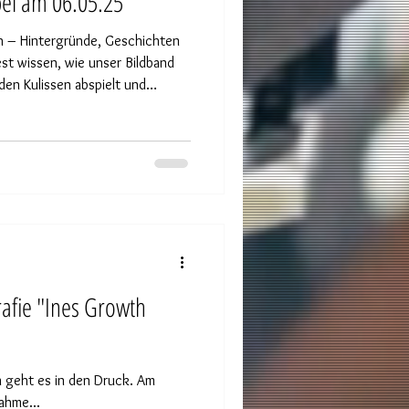
abei am 06.05.25
h – Hintergründe, Geschichten
den Kulissen abspielt und
irklich erzählen? Dann bist Du
htig! In einer interaktiven Zoom-
ve Einblicke, berichten von
tworten all Deine Fragen –
afie "Ines Growth
 geht es in den Druck. Am
ahme...