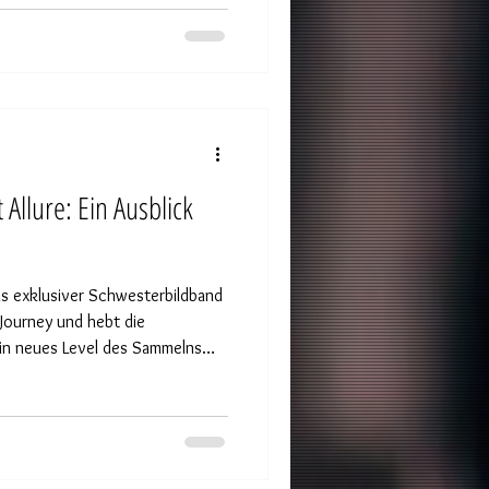
Allure: Ein Ausblick
als exklusiver Schwesterbildband
 Journey und hebt die
ein neues Level des Sammelns
en zusammen eine künstlerische
ng und Ausdruck aus
euchtet – und dabei eine
eganz und Provokation schlägt.