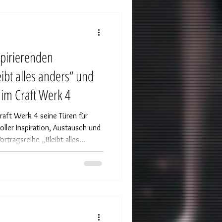
spirierenden
eibt alles anders“ und
 im Craft Werk 4
aft Werk 4 seine Türen für
ller Inspiration, Austausch und
tragsreihe „Bleibt alles
rns rund 35 Gäste mit einem
otografische Entwicklung und
s Drachen“ . Im Jahr des Drachen
ografie Andreas Jorns nahm
nierende Reise: Von seinen ersten