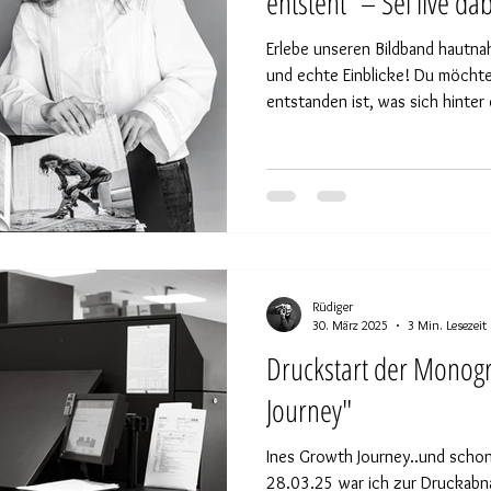
entsteht“ – Sei live d
Erlebe unseren Bildband hautna
und echte Einblicke! Du möchtest wissen, wie unser Bildband
entstanden ist, was sich hinter 
welche Geschichten die Bilder w
bei diesem Artist-Talk genau ric
Konferenz geben wir Dir exklusi
besonderen Momenten und bean
direkt und persönlich.
Rüdiger
30. März 2025
3 Min. Lesezeit
Druckstart der Monogr
Journey"
Ines Growth Journey..und schon
28.03.25 war ich zur Druckabn