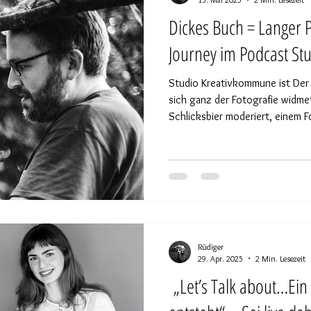
Dickes Buch = Langer Podcast. Ines Growth
Journey im Podcast S
Studio Kreativkommune ist Der
sich ganz der Fotografie widmet
Schlicksbier moderiert, einem F
Leidenschaft für Fotografie nich
auch in Gesprächen mit zahlreichen Gäst
60 haben wir, Ines und ich, die Ehre zu Gast in diesem tollen
Format zu sein. Ein dickes Buch
Minuten erzählen – und so ist 
Rüdiger
29. Apr. 2025
2 Min. Lesezeit
„Let’s Talk about…Ein 