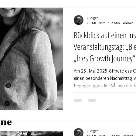
Rüdiger
28. Mai 2025
2 Min. Lesezeit
Rückblick auf einen in
Veranstaltungstag: „Bl
„Ines Growth Journey“
Am 25. Mai 2025 öffnete das Cr
einen besonderen Nachmittag vo
Begegnungen. Im Rahmen der Vor
anders“ begeisterte Andreas Jo
spannenden Einblick in seine f
sein neuestes Werk „Im Jahr de
Eine Reise durch die Welt der Fot
das Publikum mit auf eine faszi
Rüdiger
15. Mai 2025
2 Min. Lesezeit