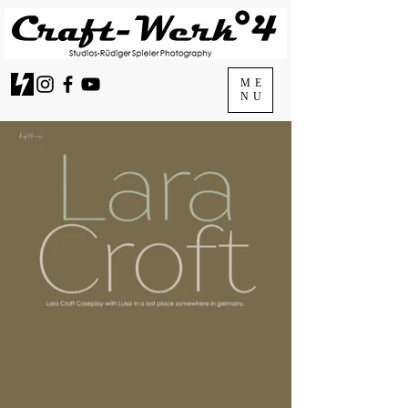
ME
NU