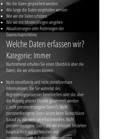
Wo die Daten gespeichert werden
Wie lange die Daten vorgehalten werden
Wie wir die Daten schützen
Wie wir mit Minderjährigen umgehen
Aktualisierungen oder Änderungen der
Datenschutzrichtlinie
Welche Daten erfassen wir?
Kategorie: Immer
Nachstehend erhalten Sie einen Überblick über die
Daten, die wir erfassen können:
Nicht identifizierte und nicht identifizierbare
Informationen, die Sie während des
Registrierungsprozesses bereitstellen oder die über
die Nutzung unserer Dienste gesammelt werden
(„nicht personenbezogene Daten“). Nicht
personenbezogene Daten lassen keine Rückschlüsse
darauf zu, von wem sie erfasst wurden. Nicht
personenbezogene Daten, die wir erfassen, bestehen
hauptsächlich aus technischen und
zusammengefassten Nutzungsinformationen.