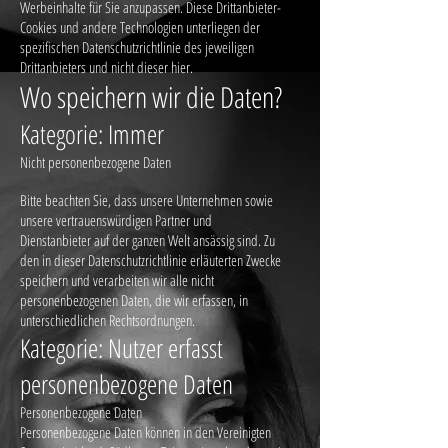
Werbeinhalte für Sie anzupassen. Diese Drittanbieter-
Cookies und andere Technologien unterliegen der
spezifischen Datenschutzrichtlinie des jeweiligen
Drittanbieters und nicht dieser hier.
Wo speichern wir die Daten?
Kategorie: Immer
Nicht personenbezogene Daten
Bitte beachten Sie, dass unsere Unternehmen sowie
unsere vertrauenswürdigen Partner und
Dienstanbieter auf der ganzen Welt ansässig sind. Zu
den in dieser Datenschutzrichtlinie erläuterten Zwecke
speichern und verarbeiten wir alle nicht
personenbezogenen Daten, die wir erfassen, in
unterschiedlichen Rechtsordnungen.
Kategorie: Nutzer erfasst
personenbezogene Daten
Personenbezogene Daten
Personenbezogene Daten können in den Vereinigten