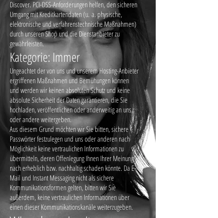
Discover. PCI-DSS-Anforderungen helfen, den sicheren
Umgang mit Kreditkartendaten (u. a. physische,
elektronische und verfahrenstechnische Maßnahmen)
durch unseren Shop und die Dienstanbieter zu
gewährleisten.
Kategorie: Immer
Ungeachtet der von uns und unserem Hosting-Anbieter
ergriffenen Maßnahmen und Bemühungen können
und werden wir keinen absoluten Schutz und keine
absolute Sicherheit der Daten garantieren, die Sie
hochladen, veröffentlichen oder anderweitig an uns
oder andere weitergeben.
Aus diesem Grund möchten wir Sie bitten, sichere
Passwörter festzulegen und uns oder anderen nach
Möglichkeit keine vertraulichen Informationen zu
übermitteln, deren Offenlegung Ihnen Ihrer Meinung
nach erheblich bzw. nachhaltig schaden könnte. Da E-
Mail und Instant Messaging nicht als sichere
Kommunikationsformen gelten, bitten wir Sie
außerdem, keine vertraulichen Informationen über
einen dieser Kommunikationskanäle weiterzugeben.