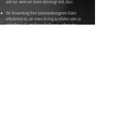
und nur, wenn wir davon überzeugt sind, dass:
die Verwendung Ihrer personenbezogenen Daten
erforderlich ist, um einen Vertrag zu erfüllen oder zu
schließen (z. B. um Ihnen die Dienste selbst oder
Kundenbetreuung bzw. technischen Support
bereitzustellen);
die Verwendung Ihrer personenbezogenen Daten
notwendig ist, um entsprechenden rechtlichen oder
behördlichen Verpflichtungen nachzukommen, oder
die Verwendung Ihrer personenbezogenen Daten
notwendig ist, um unsere berechtigten geschäftlichen
Interessen zu unterstützen (unter der Maßgabe, dass
dies jederzeit in einer Weise erfolgt, die
verhältnismäßig ist und Ihre Datenschutzrechte
respektiert).
Als EU-Ansässiger können Sie:
eine Bestätigung darüber verlangen, ob
personenbezogene Daten verarbeitet werden, die Sie
betreffen, oder nicht, und Zugriff auf Ihre
gespeicherten personenbezogenen Daten sowie auf
bestimmte Zusatzinformationen anfordern;