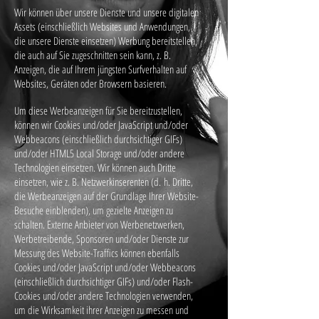
Wir können über unsere Dienste und unsere digitalen
Assets (einschließlich Websites und Anwendungen,
die unsere Dienste einsetzen) Werbung bereitstellen,
die auch auf Sie zugeschnitten sein kann, z. B.
Anzeigen, die auf Ihrem jüngsten Surfverhalten auf
Websites, Geräten oder Browsern basieren.
Um diese Werbeanzeigen für Sie bereitzustellen,
können wir Cookies und/oder JavaScript und/oder
Webbeacons (einschließlich durchsichtiger GIFs)
und/oder HTML5 Local Storage und/oder andere
Technologien einsetzen. Wir können auch Dritte
einsetzen, wie z. B. Netzwerkinserenten (d. h. Dritte,
die Werbeanzeigen auf der Grundlage Ihrer Website-
Besuche einblenden), um gezielte Anzeigen zu
schalten. Externe Anbieter von Werbenetzwerken,
Werbetreibende, Sponsoren und/oder Dienste zur
Messung des Website-Traffics können ebenfalls
Cookies und/oder JavaScript und/oder Webbeacons
(einschließlich durchsichtiger GIFs) und/oder Flash-
Cookies und/oder andere Technologien verwenden,
um die Wirksamkeit ihrer Anzeigen zu messen und