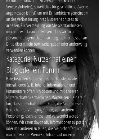
vorzuhalten und/oder zu verwalten (z. B. Cloud-
Service-Anbieter), soweit dies für geschäftliche Zwecke
angemessen ist; (vi) um mit Drittanbietern gemeinsam
an der Verbesserung Ihres Nutzererlebnisses zu
arbeiten. Zur Vermeidung von Missverständnissen
möchten wir darauf hinweisen, dass wir nicht
personenbezogene Daten nach eigenem Ermessen an
Dritte übermitteln bzw. weitergeben oder anderweitig
verwenden können.
Kategorie: Nutzer hat einen
Blog oder ein Forum
Bitte beachten Sie, dass unsere Dienste soziale
Interaktionen (z. B. Inhalte, Informationen und
Kommentare öffentlich posten und mit anderen
Nutzern chatten) ermöglichen. Wir weisen Sie darauf
hin, dass alle Inhalte oder Daten, die Sie in diesen
Bereichen zur Verfügung stellen, von anderen
Personen gelesen, erfasst und verwendet werden
können. Wir raten davon ab, Informationen zu posten
oder mit anderen zu teilen, die Sie nicht öffentlich
machen wollen. Wenn Sie Inhalte auf unseren