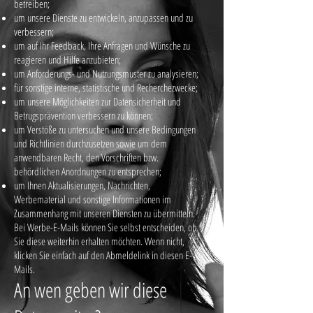
betreiben;
um unsere Dienste zu entwickeln, anzupassen und zu
verbessern;
um auf Ihr Feedback, Ihre Anfragen und Wünsche zu
reagieren und Hilfe anzubieten;
um Anforderungs- und Nutzungsmuster zu analysieren;
für sonstige interne, statistische und Recherchezwecke;
um unsere Möglichkeiten zur Datensicherheit und
Betrugsprävention verbessern zu können;
um Verstöße zu untersuchen und unsere Bedingungen
und Richtlinien durchzusetzen sowie um dem
anwendbaren Recht, den Vorschriften bzw.
behördlichen Anordnungen zu entsprechen;
um Ihnen Aktualisierungen, Nachrichten,
Werbematerial und sonstige Informationen im
Zusammenhang mit unseren Diensten zu übermitteln.
Bei Werbe-E-Mails können Sie selbst entscheiden, ob
Sie diese weiterhin erhalten möchten. Wenn nicht,
klicken Sie einfach auf den Abmeldelink in diesen E-
Mails.
An wen geben wir diese