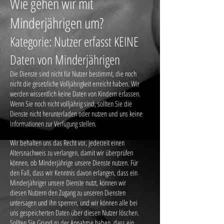
Wie gehen wir mit
Minderjährigen um?
Kategorie: Nutzer erfasst KEINE
Daten von Minderjährigen
Die Dienste sind nicht für Nutzer bestimmt, die noch
nicht die gesetzliche Volljährigkeit erreicht haben. Wir
werden wissentlich keine Daten von Kindern erfassen.
Wenn Sie noch nicht volljährig sind, sollten Sie die
Dienste nicht herunterladen oder nutzen und uns keine
Informationen zur Verfügung stellen.
Wir behalten uns das Recht vor, jederzeit einen
Altersnachweis zu verlangen, damit wir überprüfen
können, ob Minderjährige unsere Dienste nutzen. Für
den Fall, dass wir Kenntnis davon erlangen, dass ein
Minderjähriger unsere Dienste nutzt, können wir
diesen Nutzern den Zugang zu unseren Diensten
untersagen und ihn sperren, und wir können alle bei
uns gespeicherten Daten über diesen Nutzer löschen.
Sollten Sie Grund zu der Annahme haben, dass ein