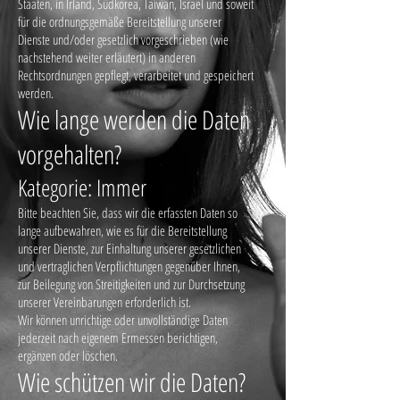
Staaten, in Irland, Südkorea, Taiwan, Israel und soweit
für die ordnungsgemäße Bereitstellung unserer
Dienste und/oder gesetzlich vorgeschrieben (wie
nachstehend weiter erläutert) in anderen
Rechtsordnungen gepflegt, verarbeitet und gespeichert
werden.
Wie lange werden die Daten
vorgehalten?
Kategorie: Immer
Bitte beachten Sie, dass wir die erfassten Daten so
lange aufbewahren, wie es für die Bereitstellung
unserer Dienste, zur Einhaltung unserer gesetzlichen
und vertraglichen Verpflichtungen gegenüber Ihnen,
zur Beilegung von Streitigkeiten und zur Durchsetzung
unserer Vereinbarungen erforderlich ist.
Wir können unrichtige oder unvollständige Daten
jederzeit nach eigenem Ermessen berichtigen,
ergänzen oder löschen.
Wie schützen wir die Daten?