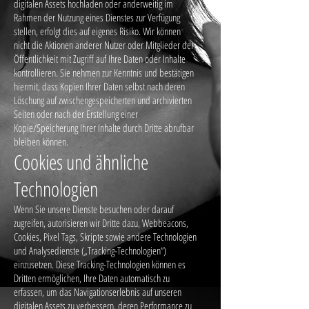
digitalen Assets hochladen oder anderweitig im
Rahmen der Nutzung eines Dienstes zur Verfügung
stellen, erfolgt dies auf eigenes Risiko. Wir können
nicht die Aktionen anderer Nutzer oder Mitglieder der
Öffentlichkeit mit Zugriff auf Ihre Daten oder Inhalte
kontrollieren. Sie nehmen zur Kenntnis und bestätigen
hiermit, dass Kopien Ihrer Daten selbst nach deren
Löschung auf zwischengespeicherten und archivierten
Seiten oder nach der Erstellung einer
Kopie/Speicherung Ihrer Inhalte durch Dritte abrufbar
bleiben können.
Cookies und ähnliche
Technologien
Wenn Sie unsere Dienste besuchen oder darauf
zugreifen, autorisieren wir Dritte dazu, Webbeacons,
Cookies, Pixel Tags, Skripte sowie andere Technologien
und Analysedienste („Tracking-Technologien“)
einzusetzen. Diese Tracking-Technologien können es
Dritten ermöglichen, Ihre Daten automatisch zu
erfassen, um das Navigationserlebnis auf unseren
digitalen Assets zu verbessern, deren Performance zu