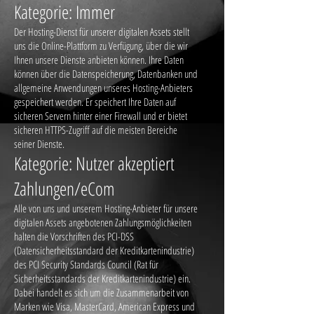
Kategorie: Immer
Der Hosting-Dienst für unserer digitalen Assets stellt
uns die Online-Plattform zu Verfügung, über die wir
Ihnen unsere Dienste anbieten können. Ihre Daten
können über die Datenspeicherung, Datenbanken und
allgemeine Anwendungen unseres Hosting-Anbieters
gespeichert werden. Er speichert Ihre Daten auf
sicheren Servern hinter einer Firewall und er bietet
sicheren HTTPS-Zugriff auf die meisten Bereiche
seiner Dienste.
Kategorie: Nutzer akzeptiert
Zahlungen/eCom
Alle von uns und unserem Hosting-Anbieter für unsere
digitalen Assets angebotenen Zahlungsmöglichkeiten
halten die Vorschriften des PCI-DSS
(Datensicherheitsstandard der Kreditkartenindustrie)
des PCI Security Standards Council (Rat für
Sicherheitsstandards der Kreditkartenindustrie) ein.
Dabei handelt es sich um die Zusammenarbeit von
Marken wie Visa, MasterCard, American Express und