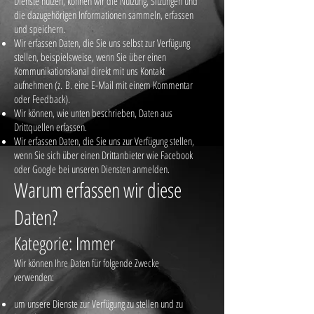
Dienste nutzen, können wir die Nutzung, Sitzungen und
die dazugehörigen Informationen sammeln, erfassen
und speichern.
Wir erfassen Daten, die Sie uns selbst zur Verfügung
stellen, beispielsweise, wenn Sie über einen
Kommunikationskanal direkt mit uns Kontakt
aufnehmen (z. B. eine E-Mail mit einem Kommentar
oder Feedback).
Wir können, wie unten beschrieben, Daten aus
Drittquellen erfassen.
Wir erfassen Daten, die Sie uns zur Verfügung stellen,
wenn Sie sich über einen Drittanbieter wie Facebook
oder Google bei unseren Diensten anmelden.
Warum erfassen wir diese
Daten?
Kategorie: Immer
Wir können Ihre Daten für folgende Zwecke
verwenden:
um unsere Dienste zur Verfügung zu stellen und zu