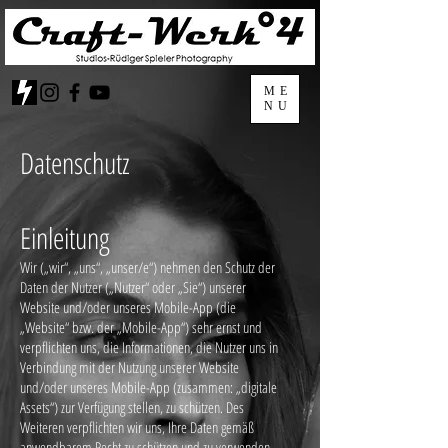
ME
NU
Datenschutz
Einleitung
Wir („wir“, „uns“, „unser/e“) nehmen den Schutz der
Daten der Nutzer („Nutzer“ oder „Sie“) unserer
Website und/oder unseres Mobile-App (die
„Website“ bzw. der „Mobile-App“) sehr ernst und
verpflichten uns, die Informationen, die Nutzer uns in
Verbindung mit der Nutzung unserer Website
und/oder unseres Mobile-App (zusammen: „digitale
Assets“) zur Verfügung stellen, zu schützen. Des
Weiteren verpflichten wir uns, Ihre Daten gemäß
anwendbarem Recht zu schützen und zu verwenden.