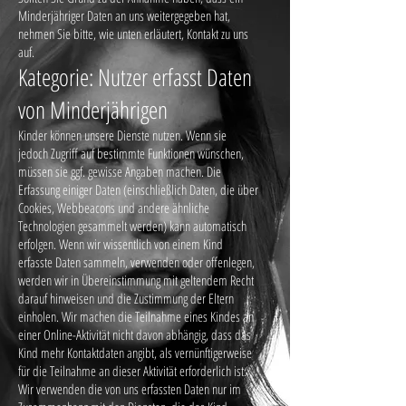
Minderjähriger Daten an uns weitergegeben hat,
nehmen Sie bitte, wie unten erläutert, Kontakt zu uns
auf.
Kategorie: Nutzer erfasst Daten
von Minderjährigen
Kinder können unsere Dienste nutzen. Wenn sie
jedoch Zugriff auf bestimmte Funktionen wünschen,
müssen sie ggf. gewisse Angaben machen. Die
Erfassung einiger Daten (einschließlich Daten, die über
Cookies, Webbeacons und andere ähnliche
Technologien gesammelt werden) kann automatisch
erfolgen. Wenn wir wissentlich von einem Kind
erfasste Daten sammeln, verwenden oder offenlegen,
werden wir in Übereinstimmung mit geltendem Recht
darauf hinweisen und die Zustimmung der Eltern
einholen. Wir machen die Teilnahme eines Kindes an
einer Online-Aktivität nicht davon abhängig, dass das
Kind mehr Kontaktdaten angibt, als vernünftigerweise
für die Teilnahme an dieser Aktivität erforderlich ist.
Wir verwenden die von uns erfassten Daten nur im