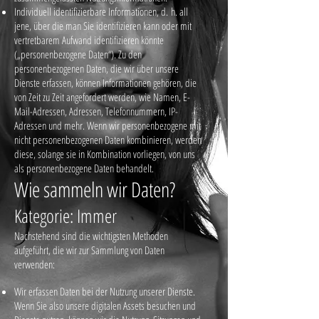
Individuell identifizierbare Informationen, d. h. all
jene, über die man Sie identifizieren kann oder mit
vertretbarem Aufwand identifizieren könnte
(„personenbezogene Daten“). Zu den
personenbezogenen Daten, die wir über unsere
Dienste erfassen, können Informationen gehören, die
von Zeit zu Zeit angefordert werden, wie Namen, E-
Mail-Adressen, Adressen, Telefonnummern, IP-
Adressen und mehr. Wenn wir personenbezogene mit
nicht personenbezogenen Daten kombinieren, werden
diese, solange sie in Kombination vorliegen, von uns
als personenbezogene Daten behandelt.
Wie sammeln wir Daten?
Kategorie: Immer
Nachstehend sind die wichtigsten Methoden
aufgeführt, die wir zur Sammlung von Daten
verwenden:
Wir erfassen Daten bei der Nutzung unserer Dienste.
Wenn Sie also unsere digitalen Assets besuchen und