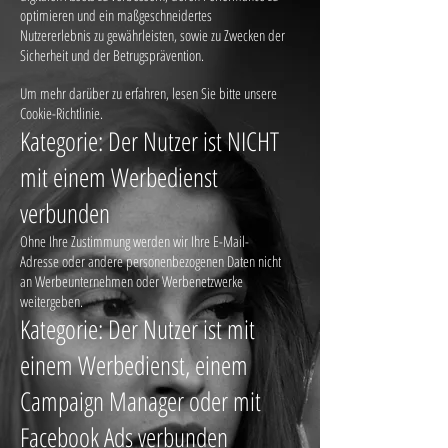
optimieren und ein maßgeschneidertes
Nutzererlebnis zu gewährleisten, sowie zu Zwecken der
Sicherheit und der Betrugsprävention.
Um mehr darüber zu erfahren, lesen Sie bitte unsere
Cookie-Richtlinie.
Kategorie: Der Nutzer ist NICHT
mit einem Werbedienst
verbunden
Ohne Ihre Zustimmung werden wir Ihre E-Mail-
Adresse oder andere personenbezogenen Daten nicht
an Werbeunternehmen oder Werbenetzwerke
weitergeben.
Kategorie: Der Nutzer ist mit
einem Werbedienst, einem
Campaign Manager oder mit
Facebook Ads verbunden