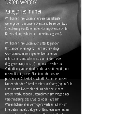
Daten weiter?
Kategorie: Immer
Wir können Ihre Daten an unsere Dienstleister
weitergeben, um unsere Dienste zu betreiben (z. B.
Speicherung von Daten über Hosting-Dienste Dritter,
Bereitstellung technischer Unterstützung usw.).
Wir können Ihre Daten auch unter folgenden
Umständen offenlegen: (i) um rechtswidrige
Aktivitäten oder sonstiges Fehlverhalten zu
untersuchen, aufzudecken, zu verhindern oder
dagegen vorzugehen; (ii) um unsere Rechte auf
Verteidigung zu begründen oder auszuüben; (iii) um
unsere Rechte, unser Eigentum oder unsere
persönliche Sicherheit sowie die Sicherheit unserer
Nutzer oder der Öffentlichkeit zu schützen; (iv) im Falle
eines Kontrollwechsels bei uns oder bei einem
unserer verbundenen Unternehmen (im Wege einer
Verschmelzung, des Erwerbs oder Kaufs (im
Wesentlichen) aller Vermögenswerte u. a.); (v) um
Ihre Daten mittels befugter Drittanbieter zu erfassen,