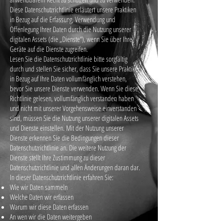
Diese Datenschutzrichtlinie erläutert unsere Praktiken
in Bezug auf die Erfassung, Verwendung und
Offenlegung Ihrer Daten durch die Nutzung unserer
digitalen Assets (die „Dienste“), wenn Sie über Ihre
Geräte auf die Dienste zugreifen.
Lesen Sie die Datenschutzrichtlinie bitte sorgfältig
durch und stellen Sie sicher, dass Sie unsere Praktiken
in Bezug auf Ihre Daten vollumfänglich verstehen,
bevor Sie unsere Dienste verwenden. Wenn Sie diese
Richtlinie gelesen, vollumfänglich verstanden haben
und nicht mit unserer Vorgehensweise einverstanden
sind, müssen Sie die Nutzung unserer digitalen Assets
und Dienste einstellen. Mit der Nutzung unserer
Dienste erkennen Sie die Bedingungen dieser
Datenschutzrichtlinie an. Die weitere Nutzung der
Dienste stellt Ihre Zustimmung zu dieser
Datenschutzrichtlinie und allen Änderungen daran dar.
In dieser Datenschutzrichtlinie erfahren Sie:
Wie wir Daten sammeln
Welche Daten wir erfassen
Warum wir diese Daten erfassen
An wen wir die Daten weitergeben