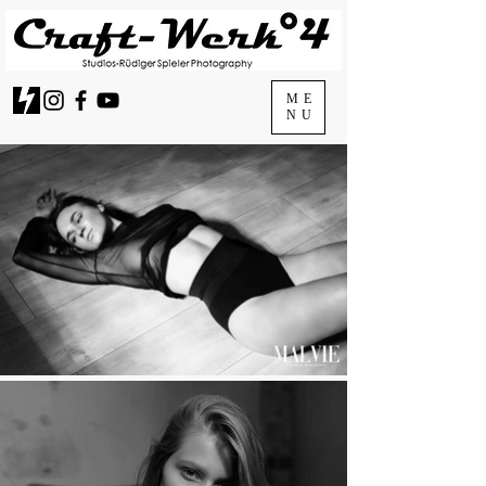
ME
NU