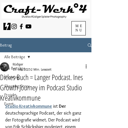
ME
NU
Beitrag
Alle Beiträge
Rüdiger
Alle Beiträge
15. Mai 2025
2 Min. Lesezeit
Dickes Buch = Langer Podcast. Ines
Shooting
Growth Journey im Podcast Studio
Shooting Story
Projekt
Kreativkommune
Event
Studio Kreativkommune
 ist 
Der 
deutschsprachige Podcast, der sich ganz 
der Fotografie widmet. Der Podcast wird 
von Erik Schlicksbier moderiert, einem 