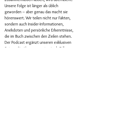
Unsere Folge ist länger als üblich 
geworden – aber genau das macht sie 
hörenswert. Wir teilen nicht nur Fakten, 
sondern auch Insider-Informationen, 
Anekdoten und persönliche Erkenntnisse, 
die im Buch zwischen den Zeilen stehen. 
Der Podcast ergänzt unseren exklusiven 
Beitrag für Abonnenten im „Let’s Talk 
about...“-Format für das Swan Fine Art 
Magazin und öffnet unsere Journey nun für 
ein breiteres Publikum.