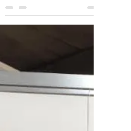
Lorena Velvet Allure ab September im Kunstwerk
Gütersloh