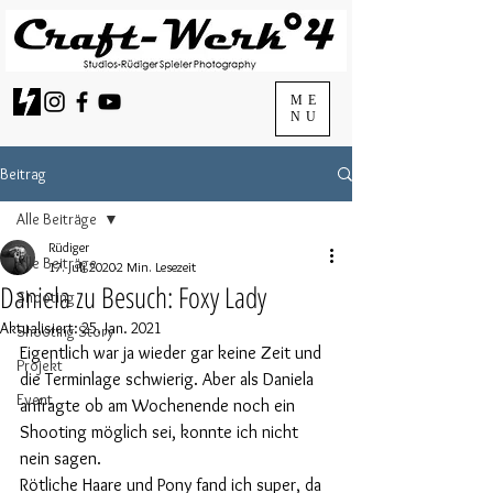
ME
NU
Beitrag
Alle Beiträge
Rüdiger
Alle Beiträge
17. Juli 2020
2 Min. Lesezeit
Daniela zu Besuch: Foxy Lady
Shooting
Aktualisiert:
25. Jan. 2021
Shooting Story
Eigentlich war ja wieder gar keine Zeit und 
Projekt
die Terminlage schwierig. Aber als Daniela 
Event
anfragte ob am Wochenende noch ein 
Shooting möglich sei, konnte ich nicht 
nein sagen.
Rötliche Haare und Pony fand ich super, da 