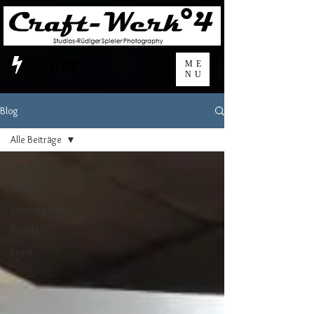
ME
NU
Blog
Alle Beiträge
Alle Beiträge
Shooting
Shooting Story
Projekt
Event