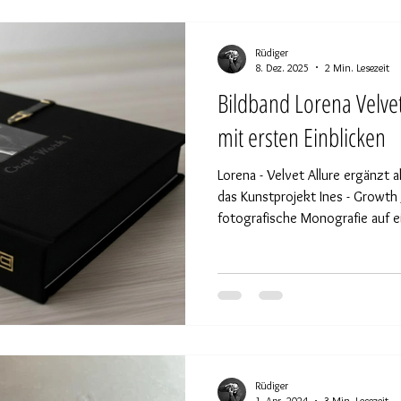
und ersten Ausblicken auf de
– Velvet Seduction“
Rüdiger
8. Dez. 2025
2 Min. Lesezeit
Bildband Lorena Velvet 
mit ersten Einblicken
Lorena - Velvet Allure ergänzt 
das Kunstprojekt Ines - Growth
fotografische Monografie auf 
und Erlebens. Beide Werke bild
Reise, die das Thema Entwicklu
verschiedenen Blickwinkeln bel
Brücke zwischen klassischer El
Rüdiger
1. Apr. 2024
3 Min. Lesezeit