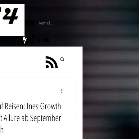
Anmelden
More
n: Ines Growth
et Allure ab September
oh