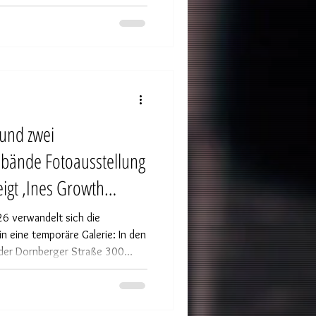
 und zwei
dbände Fotoausstellung
igt ‚Ines Growth
iew von ‚LORENA Velvet
6 verwandelt sich die
in eine temporäre Galerie: In den
der Dornberger Straße 300
 Schwarz-Weiß-Fotografien aus
 Growth Journey“ gezeigt –
n Entstehungsprozess des Buches