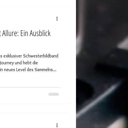
n neuen Schwesterband „LORENA
Allure: Ein Ausblick
als exklusiver Schwesterbildband
 Journey und hebt die
ein neues Level des Sammelns
en zusammen eine künstlerische
ng und Ausdruck aus
euchtet – und dabei eine
eganz und Provokation schlägt.