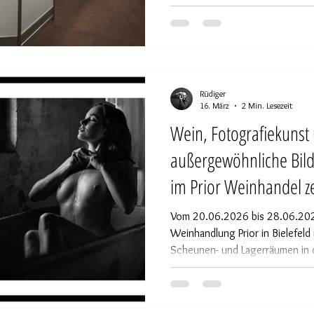
Rüdiger
16. März
2 Min. Lesezeit
Wein, Fotografiekunst
außergewöhnliche Bil
im Prior Weinhandel ze
Journey‘ und ein Prev
Vom 20.06.2026 bis 28.06.202
Allure‘
Weinhandlung Prior in Bielefeld 
Scheunen- und Lagerräumen in 
werden rund 50 großformatige
dem Monografie - Projekt „Ines
flankiert von Einblicken in de