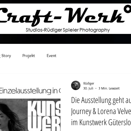
Fotoausstellung
Blog
Shop
Portraits
 Story
Projekt
Event
Rüdiger
30. Juli
3 Min. Lesezeit
Die Ausstellung geht auf Reise
Journey & Lorena Velv
im Kunstwerk Gütersl