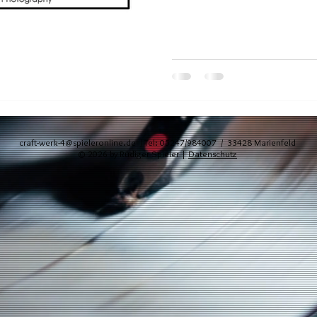
craft-werk-4@spieleronline.de
/
Tel: 05247/984007
/ 33428 Marienfeld
©
2026 by Rüdiger Spieler |
Datenschutz