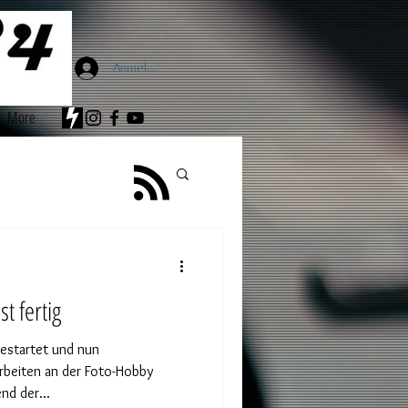
Anmelden
More
t fertig
estartet und nun
Arbeiten an der Foto-Hobby
d der...