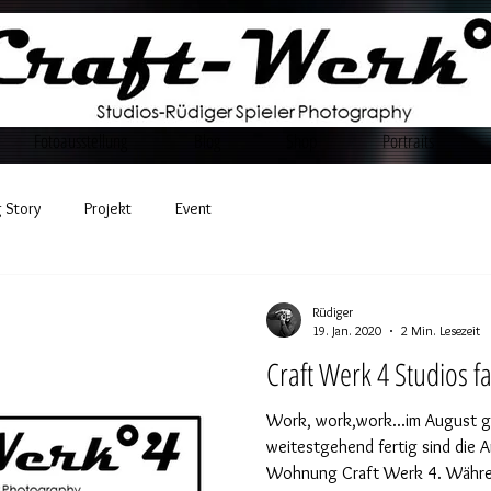
Fotoausstellung
Blog
Shop
Portraits
 Story
Projekt
Event
Rüdiger
19. Jan. 2020
2 Min. Lesezeit
Craft Werk 4 Studios fas
Work, work,work...im August g
weitestgehend fertig sind die 
Wohnung Craft Werk 4. Währen