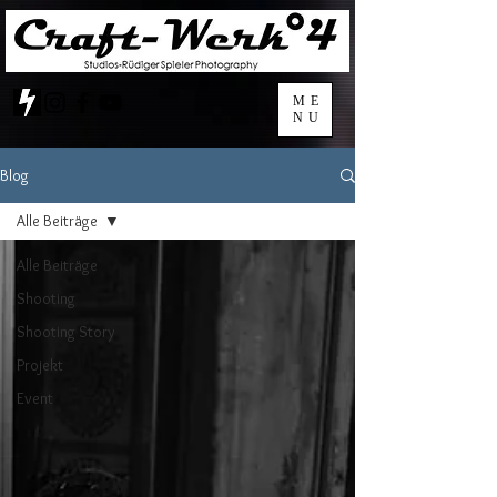
ME
NU
Blog
Alle Beiträge
Alle Beiträge
Shooting
Shooting Story
Projekt
Event